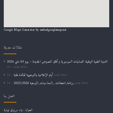
Google Maps Generator by
embedgooglemap.net
مقالات حديثة
الندوة العلمية الوطنية: اللسانيات السوسيرية و أفاق النصوص الجديدة – يوم 03 ماي 2026
30 avril 2026
أيام الإعلامية والتوجيهية لفائدة طلبة
30 avril 2026
رزنامة_امتحانات _السداسيات_الزوجية 2025/2026
30 avril 2026
اتصل بنا
العنوان : واد مرزوق تيبازة