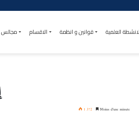
انشطة العلمية
قوانين و انظمة
الاقسام
مجالس ا
إ
1 372
Moins d’une minute