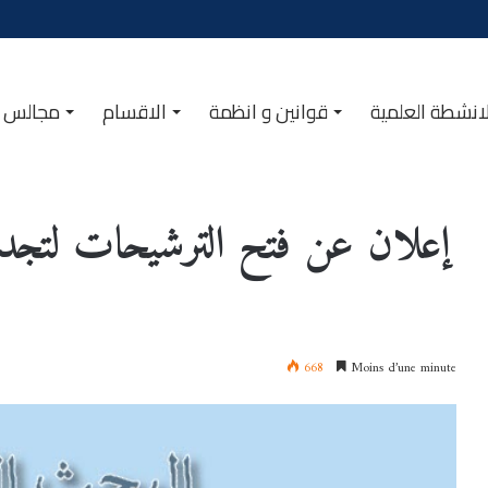
انشطة العلمية
قوانين و انظمة
الاقسام
مجالس ا
إعلان عن فتح 
إعلان عن فتح الترشيحات لتجدبد 
668
Moins d’une minute