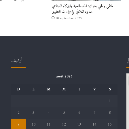
ملتقى وطني بعنوان: المصطلحية والذكاء الصناعي
حدود التلاقي وإجراءات التطبيق
10 septembre 2025
في
أرشيف
août 2026
D
L
M
M
J
V
S
1
2
3
4
5
6
7
8
9
10
11
12
13
14
15