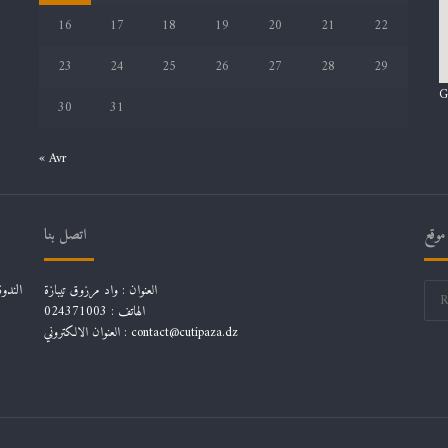
16
17
18
19
20
21
22
23
24
25
26
27
28
29
G
30
31
« Avr
موقع
اتصل بنا
العنوان : واد مرزوق تيبازة
الهاتف : 024371003
العنوان الالكتروني : contact@cutipaza.dz