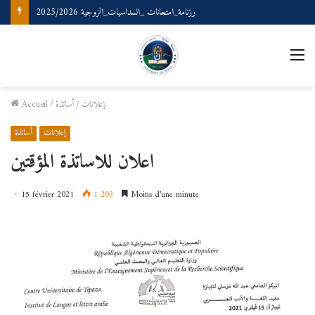
رزنامة_امتحانات _السداسيات_الزوجية 2025/2026
M
إعلانات
/
أساتذة
/
Accueil
إعلانات
أساتذة
اعلان للاساتذة المؤقتين
15 février 2021
1 203
Moins d’une minute