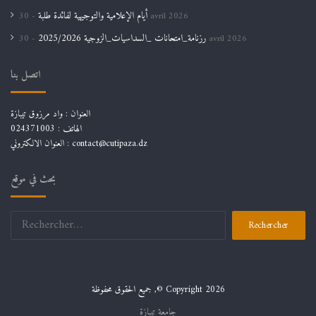
أيام الإعلامية والتوجيهية لفائدة طلبة
30 avril 2026
رزنامة_امتحانات _السداسيات_الزوجية 2025/2026
30 avril 2026
اتصل بنا
العنوان : واد مرزوق تيبازة
الهاتف : 024371003
العنوان الالكتروني : contact@cutipaza.dz
بحث في موقع
Rechercher :
جميع الحقوق محفوظة ,© Copyright 2026
جامعة تيبازة