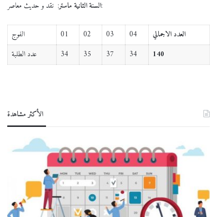
: نقد و حديث معاصر:
السنة الثانية ماستر
العدد الاجمالي
04
03
02
01
الفوج
140
34
37
35
34
عدد الطلبة
الأكثر مشاهدة