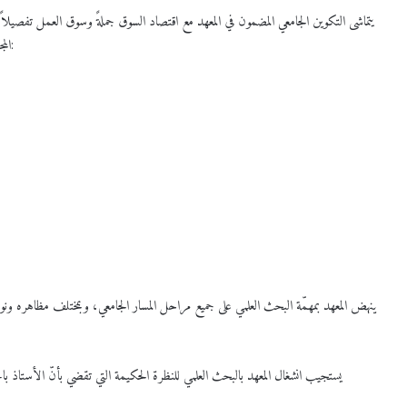
يتماشى التكوين الجامعي المضمون في المعهد مع اقتصاد السوق جملةً وسوق العمل تفصيلاً، 
المجتمع من خلال المتعاملين والشركاء الاجتماعيين والقطاعات والمجالات الآتية:
ينهض المعهد بمهمّة البحث العلمي على جميع مراحل المسار الجامعي، وبمختلف مظاهره ونو
يستجيب انشغال المعهد بالبحث العلمي للنظرة الحكيمة التي تقضي بأنّ الأستاذ باحث 