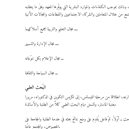
وذلك بموجب الكفاءات والموارد البشرية التي يوفِّرها المعهد وفقَ ما يتطلبه
ــــ مجال التعليم والتربية بجميع أسلاكهما
ــــ مجال الإدارة والتسيير
ـــ مجال الإعلام بكل تنوّعاته
ـــ مجال السياحة والثقافة
البَحث العلمي
ازعه؛ انطلاقا من مرحلة الليسانس، إلى تكريس التكوين في الدكتوراه، مرورا
بعتبَة الماستر، وتشمل مهام البحث العلمي كلاًّ من الطلبة والأساتذة.
ــ أوّلاً، ثمّ فاعل يُقدِم على وضع نتائج بحثه في خدمة الطلبة والجامعة على
الخصوص، والمجتمع عامّة.