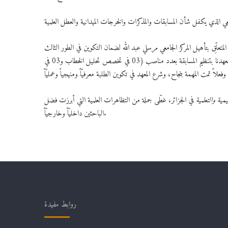
 هذا الشأن، وبناءً على القرار الوزاري رقم 1434، المؤرَّخ في 21 أوت 2019، المتعلِّق بتأهيل المركز الجامعي مرسلي عبد الله لضمان التكوين في الطور الثالث
لنيل شهادة الدكتوراه (لـ مـ د) بعنوان السنة الجامعية 2019 ـــ 2020، فقد تمّ تأهيل معهدنا بتنظيم المسابقة بعدد مناصب (03 في تخصص تحليل الخطاب و03 في
مية والتعلمية
في الجزائر، غطّى جملة من التظاهرات العلمية التي أبرزت فضل
الباحثين داخليّاً وخارجيّاً.
روابط مفيدة