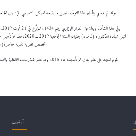
وقد تم ترسيم وتأطير هذا التوجّه بفضل ما يتيحه الهيكل التنظيمي الإداري الجامعي الذي يكفل شأن المسابقات والمذكرات والخرجات الميدانية والعطل العلمية.
وفي
تخصص نظرية نقدية معاصرة). وفعلاً تمت المهمة بنجاح، وشرع المعهد في تكوين الطلبة معرفيّاً ومنهجياً وعمليّاً.
يقوم المعهد على مخبر بحث تمّ تأسيسه عام 2015 وهو
مخبر الممارسات الثقافية والتعلي
في
أرشيف