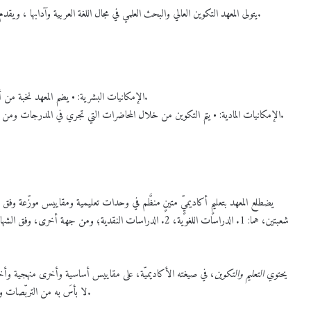
يتولى المعهد التكوين العالي والبحث العلمي في مجال اللغة العربية وآدابها ، ويقدم في هذا الشأن تعليما نظريا وتطبيقيا،كما يسهم في تنمية البحث العلمي وتطويره.
الإمكانيات البشرية: • يضم المعهد نخبة من أساتذة التعليم العالي والأساتذة المحاضرين والأساتذة المساعدين المتخصصين.
الإمكانيات المادية: • يتم التكوين من خلال المحاضرات التي تجري في المدرجات ومن خلال التطبيقات والأعمال الموجهة التي تجري في قاعات التدريس والمخابر.
يضطلع المعهد بتعليمٍ أكاديميٍّ متينٍ منظَّم في وحدات تعليمية ومقاييس موزّعة وف
شعبتين، هما: 1. الدراسات اللغوية، 2. الدراسات النقدية؛ ومن جهة أخرى، وفق الشهادات المحضَّرة، أي
يحتوي
التعليم والتكوين
، في صيغته الأكاديميّة، على مقاييس أساسية وأخرى منهجية وأخ
لا بأسَ به من التربّصات وبحكم بعض البحوث التي تنجز في إطار التخرّج بشهادة اللسانس وشهادة الماستر.