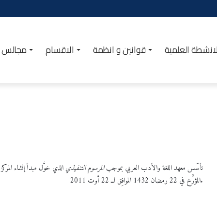
انشطة العلمية
قوانين و انظمة
الاقسام
مجالس ا
تأسّس معهد اللغة والأدب العربي بموجب
المرسوم التنفيذي
المؤرَّخ في 22 رمضان 1432 الموافِق لــ 22 أوت 2011.