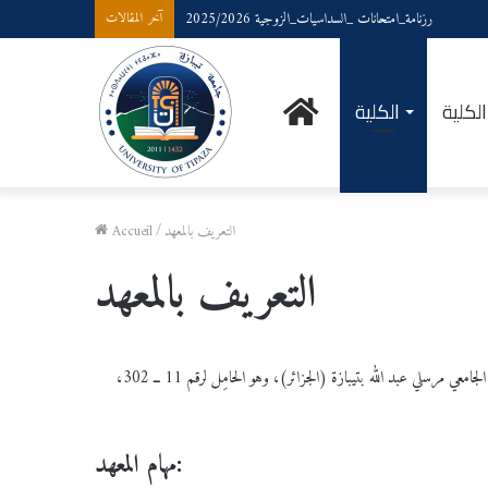
رزنامة_امتحانات _السداسيات_الزوجية 2025/2026
آخر المقالات
الرئيسية
لكلية
الكلية
التعريف بالمعهد
/
Accueil
التعريف بالمعهد
الذي خوَّل مبدأ إنشاء المركز الجامعي مرسلي عبد الله بتيبازة (الجزائر)، وهو الحامِل لرقم 11 ــ 302،
مهام المعهد: