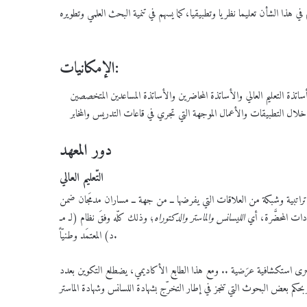
الإمكانيات:
دور المعهد
التّعليم العالي
ق تراتبية وشبكة من العلاقات التي يفرضها ــ من جهة ــ مساران مدمَجان ضمن
الليسانس والماستر والدكتوراه
؛ وذلك كلّه وفقَ نظام (لـ مـ
د) المعتمَد وطنيّاً.
رى استكشافية عرَضية .. ومع هذا الطابع الأكاديمي، يضطلع التكوين بعدد