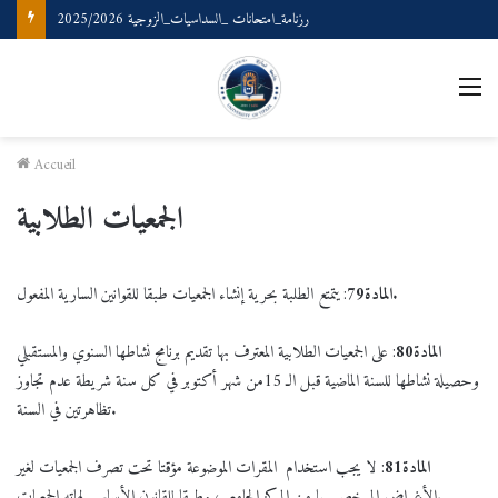
رزنامة_امتحانات _السداسيات_الزوجية 2025/2026
M
Accueil
الجمعيات الطلابية
: يتمتع الطلبة بحرية إنشاء الجمعيات طبقا للقوانين السارية المفعول.
المادة
79
المادة
80
: على الجمعيات الطلابية المعترف بها تقديم برنامج نشاطها السنوي والمستقبلي
وحصيلة نشاطها للسنة الماضية قبل الـ 15من شهر أكتوبر في كل سنة شريطة عدم تجاوز
تظاهرتين في السنة.
المادة
81
: لا يجب استخدام المقرات الموضوعة مؤقتا تحت تصرف الجمعيات لغير
الأغراض المرخص بها من المركز الجامعي، وطبقا للقانون الأساسي لهاته الجمعيات.