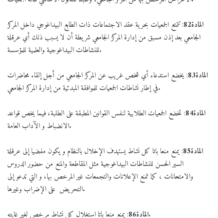
المادة
82
: تتمتع الجمعيات بحرية عقد الاجتماعات ذات الطابع البيداغوجي داخل المركز
الجامعي بعد إذن مسبق من إدارة المركز الجامعي شريطة أن لا يسبب ذلك أي عرقلة
للنشاطات البيداغوجية والعلمية للمؤسسة.
المادة
83
: يخضع استدعاء أي شخص غريب عن المركز الجامعي من أجل إلقاء محاضرات
في إطار نشاطات الجمعيات للموافقة المبدئية من إدارة المركز الجامعي.
المادة
84
: تخضع الجمعيات الطلابية لنفس القوانين المطبقة على الطلبة، فيما يخص قواعد
الانضباط و الآداب العامة.
المادة
85
: يمنع منعا باتا كل نشاط يستهدف الإخلال بالنظام و يكون مفضيا إلى عرقلة
السير الحسن للنشاطات البيداغوجية مثل المقاطعة والمنع من حضور الدروس
والامتحانات ، كما تمنع الإعلانات والتجمعات غير المرخص بها، و التي تدعو إلى
التحريض على الإضراب وغيرها.
: يمنع منعا باتا استغلال كل نشاط مرخص لغير غايته.
المادة
86