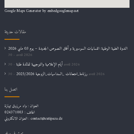
Google Maps Generator by
embedgooglemap.net
مقالات حديثة
الندوة العلمية الوطنية: اللسانيات السوسيرية و أفاق النصوص الجديدة – يوم 03 ماي 2026
30 avril 2026
أيام الإعلامية والتوجيهية لفائدة طلبة
30 avril 2026
رزنامة_امتحانات _السداسيات_الزوجية 2025/2026
30 avril 2026
اتصل بنا
العنوان : واد مرزوق تيبازة
الهاتف : 024371003
العنوان الالكتروني : contact@cutipaza.dz
بحث في موقع