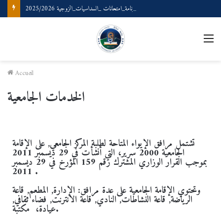
رزنامة_امتحانات _السداسيات_الزوجية 2025/2026
Accueil
الخدمات الجامعية
تشتمل مرافق الإيواء المتاحة لطلبة المركز الجامعي, على الإقامة
الجامعية 2000 سرير، التي أنشأت في 29 ديسمبر 2011
بموجب القرار الوزاري المشترك رقم 159 المؤرخ في 29 ديسمبر
2011 .
وتحتوي الإقامة الجامعية على عدة مرافق: الإدارة, المطعم, قاعة
الرياضة, قاعة النشاطات, النادي, قاعة الانترنت, فضاء ثقافي,
عيادة، مكتبة.