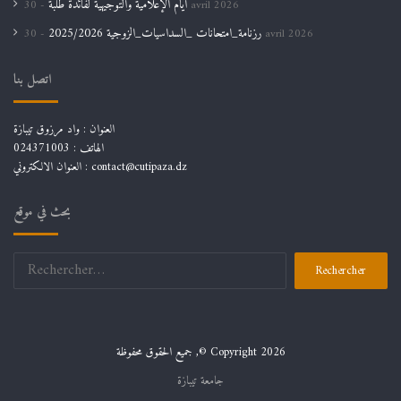
أيام الإعلامية والتوجيهية لفائدة طلبة
30 avril 2026
رزنامة_امتحانات _السداسيات_الزوجية 2025/2026
30 avril 2026
اتصل بنا
العنوان : واد مرزوق تيبازة
الهاتف : 024371003
العنوان الالكتروني : contact@cutipaza.dz
بحث في موقع
جميع الحقوق محفوظة ,© Copyright 2026
جامعة تيبازة