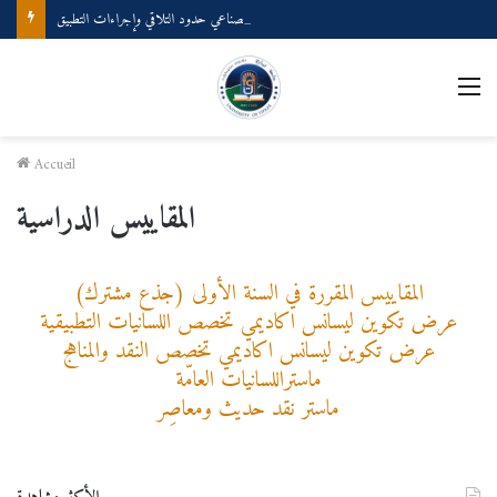
ملتقى وطني بعنوان: المصطلحية والذكاء الصناعي حدود التلاقي وإجراءات التطبيق
M
Accueil
المقاييس الدراسية
المقاييس المقررة في السنة الأولى (جذع مشترك)
عرض تكوين ليسانس اكاديمي تخصص اللسانيات التطبيقية
عرض تكوين ليسانس اكاديمي تخصص النقد والمناهج
ماستراللسانيات العامّة
ماستر نقد حديث ومعاصِر