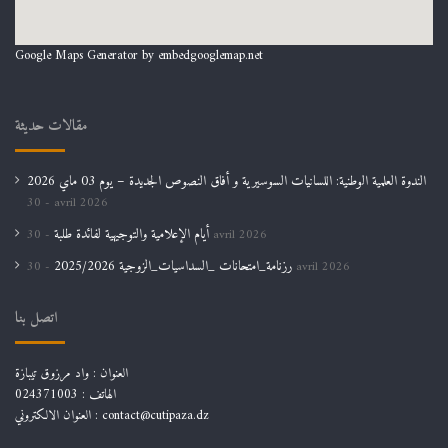
Google Maps Generator by
embedgooglemap.net
مقالات حديثة
الندوة العلمية الوطنية: اللسانيات السوسيرية و أفاق النصوص الجديدة – يوم 03 ماي 2026
30 avril 2026
أيام الإعلامية والتوجيهية لفائدة طلبة
30 avril 2026
رزنامة_امتحانات _السداسيات_الزوجية 2025/2026
30 avril 2026
اتصل بنا
العنوان : واد مرزوق تيبازة
الهاتف : 024371003
العنوان الالكتروني : contact@cutipaza.dz