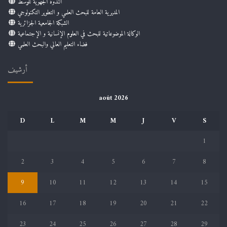
الندوة الجهوية للوسط
المديرية العامة للبحث العلمي و التطوير التكنولوجي
الشبكة الجامعية الجزائرية
الوكالة الموضوعاتية للبحث في العلوم الإنسانية و الإجتماعية
فضاء التعليم العالي والبحث العلمي
أرشيف
août 2026
D
L
M
M
J
V
S
1
2
3
4
5
6
7
8
9
10
11
12
13
14
15
16
17
18
19
20
21
22
23
24
25
26
27
28
29