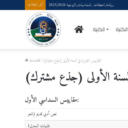
رزنامة_امتحانات _السداسيات_الزوجية 2025/2026
آخر المقالات
الرئيسية
لكلية
الكلية
المقاييس المقررة في السنة الأولى (جذع مشترك)
/
Accueil
السنة الأولى (جذع مشترك)
مقاييس الـسداسي الأول:
نص أدبي قديم (شعر
تقنيات البحث1