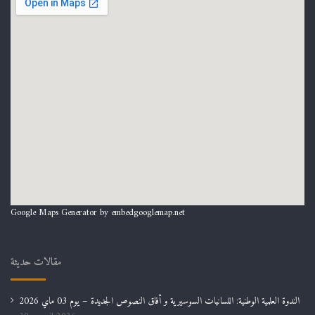
Google Maps Generator by
embedgooglemap.net
مقالات حديثة
الندوة العلمية الوطنية: اللسانيات السوسيرية و أفاق النصوص الجديدة – يوم 03 ماي 2026