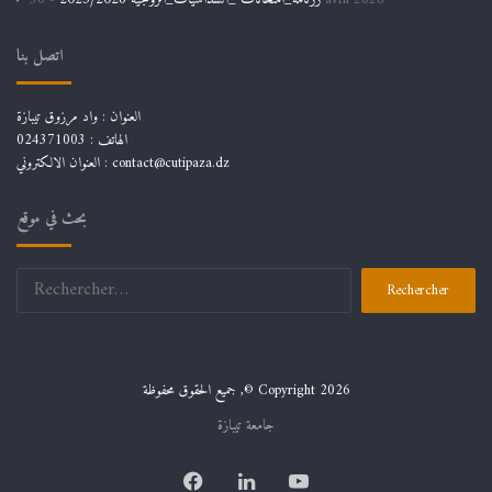
رزنامة_امتحانات _السداسيات_الزوجية 2025/2026
30 avril 2026
اتصل بنا
العنوان : واد مرزوق تيبازة
الهاتف : 024371003
العنوان الالكتروني : contact@cutipaza.dz
بحث في موقع
Rechercher :
جميع الحقوق محفوظة ,© Copyright 2026
جامعة تيبازة
Facebook
Linkedin
YouTube