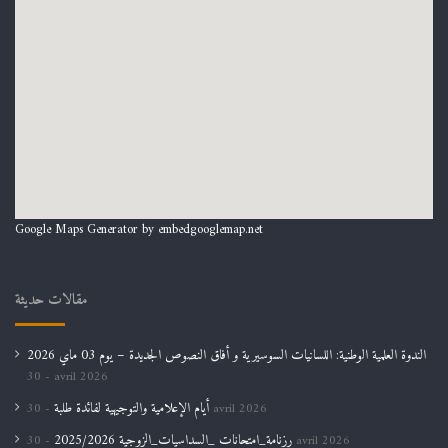
Google Maps Generator by
embedgooglemap.net
مقالات حديثة
الندوة العلمية الوطنية: اللسانيات السوسيرية و أفاق النصوص الجديدة – يوم 03 ماي 2026
30 avril 2026
أيام الإعلامية والتوجيهية لفائدة طلبة
30 avril 2026
رزنامة_امتحانات _السداسيات_الزوجية 2025/2026
30 avril 2026