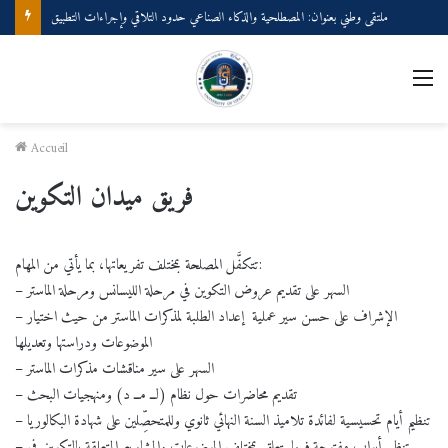
ملتقى وطني بعنوان: المصطلحية والذكاء الصناعي حدود التلاقي وإجراءات التطبيق
M
Accueil
فريق ميدان التكوين
تتكفَّل المصلحة بمختلف تفريعاتها، بما يأتي من المهام:
– السهر على تقديم عروض التكوين في مرحلة الليسانس ومرحلة الماستر
– الإشراف على حسن سير عملية إعداد الطلبة لمذكرات الماستر من حيث اختيار
الموضوعات ودراستها وتعديلها
– السهر على سير مناقشات مذكرات الماستر
– تقديم محاضرات حول نظام (لــ مــ د) ومنهجيات البحث
– تنظيم أيام تحسيسية لفائدة تلاميذ السنة النهائي ثانوي وللمتحصِّلين على شهادة البكالوريا
– تنظيم أبواب مفتوحة فيما يتعلق بمختلف الموضوعات والمشاريع المتعلقة بالتكوين في