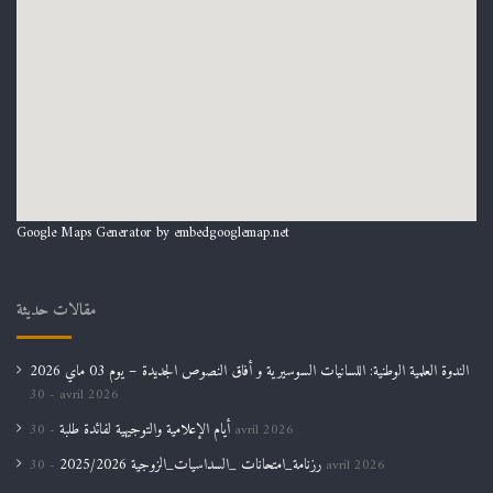
Google Maps Generator by
embedgooglemap.net
مقالات حديثة
الندوة العلمية الوطنية: اللسانيات السوسيرية و أفاق النصوص الجديدة – يوم 03 ماي 2026
30 avril 2026
أيام الإعلامية والتوجيهية لفائدة طلبة
30 avril 2026
رزنامة_امتحانات _السداسيات_الزوجية 2025/2026
30 avril 2026