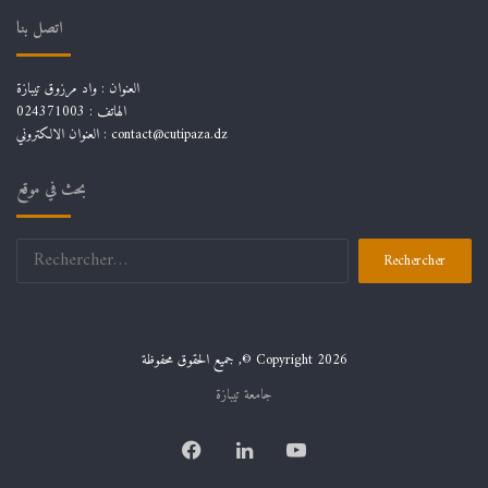
اتصل بنا
العنوان : واد مرزوق تيبازة
الهاتف : 024371003
العنوان الالكتروني : contact@cutipaza.dz
بحث في موقع
Rechercher :
جميع الحقوق محفوظة ,© Copyright 2026
جامعة تيبازة
Facebook
Linkedin
YouTube