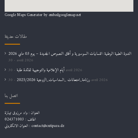
Google Maps Generator by
embedgooglemap.net
مقالات حديثة
الندوة العلمية الوطنية: اللسانيات السوسيرية و أفاق النصوص الجديدة – يوم 03 ماي 2026
30 avril 2026
أيام الإعلامية والتوجيهية لفائدة طلبة
30 avril 2026
رزنامة_امتحانات _السداسيات_الزوجية 2025/2026
30 avril 2026
اتصل بنا
العنوان : واد مرزوق تيبازة
الهاتف : 024371003
العنوان الالكتروني : contact@cutipaza.dz