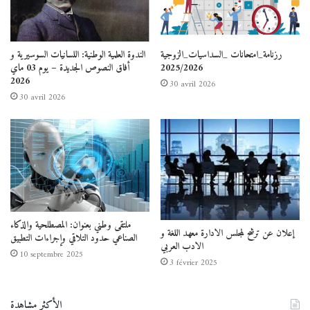
رزنامة_امتحانات _السداسيات_الزوجية
الندوة العلمية الوطنية: اللسانيات السوسيرية و
2025/2026
أفاق النصوص الجديدة – يوم 03 ماي
2026
30 avril 2026
30 avril 2026
ملتقى وطني بعنوان: المصطلحية والذكاء
إعلان عن ترشح لمجلس الادارة معهد اللغة و
الصناعي حدود التلاقي وإجراءات التطبيق
الادب العربي
10 septembre 2025
3 février 2025
الأكثر مشاهدة