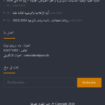
الندوة العلمية الوطنية: اللسانيات السوسيرية و أفاق النصوص الجديدة – يوم 03 ماي 2026
30 avril 2026
أيام الإعلامية والتوجيهية لفائدة طلبة
30 avril 2026
رزنامة_امتحانات _السداسيات_الزوجية 2025/2026
30 avril 2026
اتصل بنا
العنوان : واد مرزوق تيبازة
الهاتف : 024371003
العنوان الالكتروني : contact@cutipaza.dz
بحث في موقع
Rechercher :
جميع الحقوق محفوظة ,© Copyright 2026