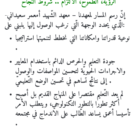
الرّؤية، الطّموح، الالتزام .. شروط النّجاح
إنّ رسم المسار لمعهدنا – معهد الشّهيد أمعمر سعيداني-
الّذي يحدد الوجهة الّتي نرغب الوصول إليها ينبني على:
نوعية قدراتنا وامكاناتنا التي نخطط لتنميتها استراتيجيا
.
جودة التعليم والحرص الدائم باستخدام المعايير
والاجراءات الحيويّة لتحسين المواصفات والوصول
إلى نتائج تساهم في تحسين الوضع التّعليميّ .
لم يعد التّعليم مقتصرا على المنهاج القديم بل أصبح
أكثر تطورا بالتطور التكنولوجي، ويتطلب الأمر
تأسيسا أعمق يساعد الطّالب على الاندماج في مجتمعه
.