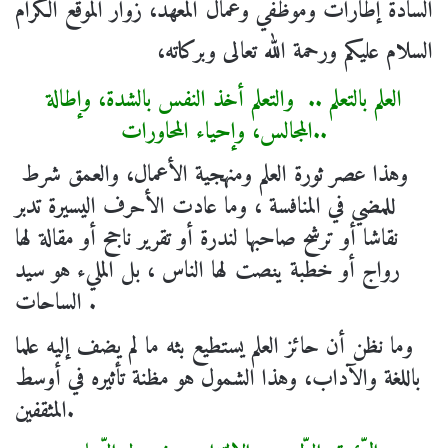
السادة إطارات وموظفي وعمال المعهد، زوار الموقع الكرام
السلام عليكم ورحمة الله تعالى وبركاته،
العلم بالتعلم
..
والتعلم أخذ النفس بالشدة، وإطالة
المجالس، وإحياء المحاورات..
وهذا عصر ثورة العلم ومنهجية الأعمال، والعمق شرط
للمضي في المنافسة ، وما عادت الأحرف اليسيرة تدبر
نقاشا أو ترشح صاحبها لندرة أو تقرير ناجح أو مقالة لها
رواج أو خطبة ينصت لها الناس ، بل المليء هو سيد
الساحات .
وما نظن أن حائز العلم يستطيع بثه ما لم يضف إليه علما
باللغة والآداب، وهذا الشمول هو مظنة تأثيره في أوسط
المثقفين.