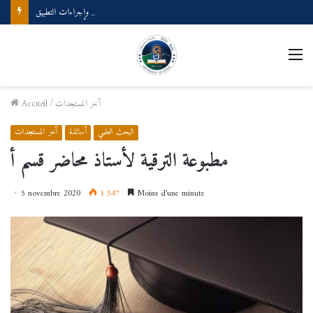
ملتقى وطني بعنوان: المصطلحية والذكاء الصناعي حدود التلاقي وإجراءات التطبيق
M
آخر المستجدات
/
Accueil
البحث العلمي
أساتذة
آخر المستجدات
مطبوعة الترقية لأستاذ محاضر قسم أ
5 novembre 2020
1 547
Moins d’une minute