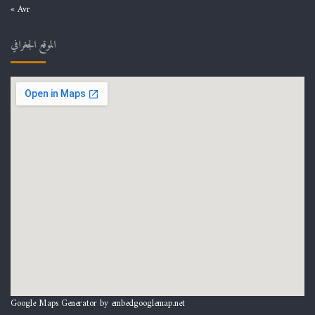
« Avr
الموقع الجغرافي
Google Maps Generator by
embedgooglemap.net