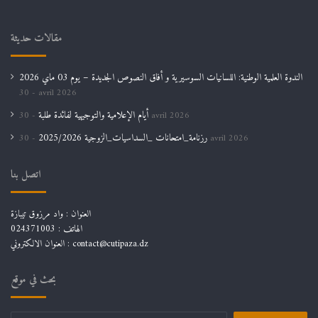
مقالات حديثة
الندوة العلمية الوطنية: اللسانيات السوسيرية و أفاق النصوص الجديدة – يوم 03 ماي 2026
30 avril 2026
أيام الإعلامية والتوجيهية لفائدة طلبة
30 avril 2026
رزنامة_امتحانات _السداسيات_الزوجية 2025/2026
30 avril 2026
اتصل بنا
العنوان : واد مرزوق تيبازة
الهاتف : 024371003
العنوان الالكتروني : contact@cutipaza.dz
بحث في موقع