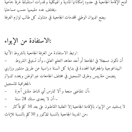
تمنح الإقامة الجامعية في حدود إمكاناتها المادية و الهيكلية و قدرات استقبالها غرفا جماعية
يختلف عدد مقيميها حسب مساحتها.
يضع الديوان الوطني للخدمات الجامعية في متناول كل طالب لوازم الغرفة.
الاستفادة من الإيواء:
ترتبط الاستفادة من الغرفة الجامعية بالشروط الآتية:
– أن تكون مسجلا في الجامعة أو أحد معاهد التعليم العالي، وأن تستوفي الشروط
البيداغوجية والجغرافية المحددة في بداية كل السنة دراسية عن طريق منشور وزاري
يتضمن مقاييس وطرق التسجيل في مختلف الجامعات عبر الوطن ويحدد الدوائر
الجغرافية للتسجيل.
– آن تتقاضى منحة و ألا تمارس أي نشاط مقابل أجرة.
– أن لا يتعدى سنك 28 سنة-.
– لا يستفيد من الإيواء بالإقامة الجامعية إلا الطلبة القاطنون على بعد 50 كلم فأكثر
من المدينة الجامعية بالنسبة للذكور و 30كلم بالنسبة للإناث.