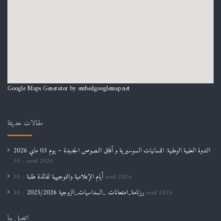
Google Maps Generator by
embedgooglemap.net
مقالات حديثة
الندوة العلمية الوطنية: اللسانيات السوسيرية و أفاق النصوص الجديدة – يوم 03 ماي 2026
30 avril 2026
أيام الإعلامية والتوجيهية لفائدة طلبة
30 avril 2026
رزنامة_امتحانات _السداسيات_الزوجية 2025/2026
30 avril 2026
اتصل بنا