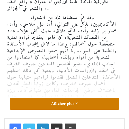
تكوينية لفائدة طلبة الدكتوراه بعنوان « واقع النقد
والشعر في الجزائر ».
وقد تمّ استضافة ثلة من الشعراء
الأكاديميين، نذكر على التوالي، أ.د علي ملاحي، وأ.د.
عمار بن زايد وأ.د. فاتح علاق، حيث ألقى هؤلاء عدد
من القصائد الشعرية، كما قاموا بتقديم قراءة نقدية
متفحّصة حول أعمالهم، وهذا ما لاقى إعجاب الأساتذة
والطلبة على السواء، إذ أنّهم سمعوا النصوص الإبداعية
الشعرية من أفواه وبإلقاء أصحابها، كما استفادوا من
الجانب النقدي، نضير تخصص المبدعين ضيوف الشرف
في النقد والدراسات الأدبية، وبنعية كل ذلك استلهم
الأساتذة المتدخلين المشعل فقدموا قراءتهم متباينة حول
أعمال ضيوف الشرف، وكانت زوايا النظر تختلف
باختلاف موطن الجامعات القادمين منها قرأة د. ويزة
غربي من جامعة البليدة (2)، أعمال (فاتح علاق)
ووازنت بين أعماله وأعمال الضيوف، في حين أن د.
Afficher plus
حماد وعائشة من المركز الجامعي اختارت أن تركز
مداخلتها حول أعمال عمار بن زايد تحليلاً وتمحيصًا، كما
تدخلت د. هدى ملاحي من جامعة الجزائر (2) لتقدم