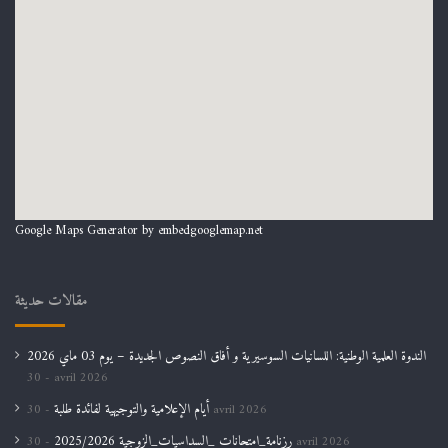
Google Maps Generator by
embedgooglemap.net
مقالات حديثة
الندوة العلمية الوطنية: اللسانيات السوسيرية و أفاق النصوص الجديدة – يوم 03 ماي 2026
30 avril 2026
أيام الإعلامية والتوجيهية لفائدة طلبة
30 avril 2026
رزنامة_امتحانات _السداسيات_الزوجية 2025/2026
30 avril 2026