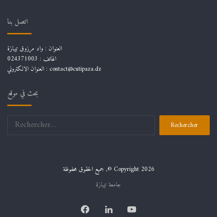
اتصل بنا
العنوان : واد مرزوق تيبازة
الهاتف : 024371003
العنوان الالكتروني : contact@cutipaza.dz
بحث في موقع
جميع الحقوق محفوظة ,© Copyright 2026
جامعة تيبازة