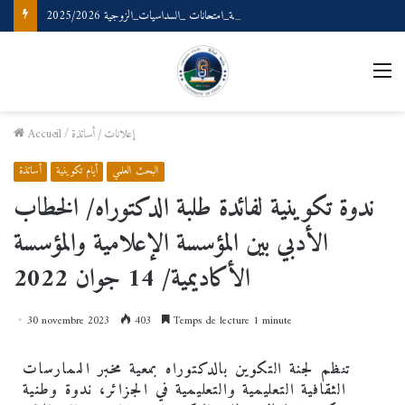
رزنامة_امتحانات _السداسيات_الزوجية 2025/2026
إعلانات
/
أساتذة
/
Accueil
البحث العلمي
أيام تكوينية
أساتذة
ندوة تكوينية لفائدة طلبة الدكتوراه/ الخطاب
الأدبي بين المؤسسة الإعلامية والمؤسسة
الأكاديمية/ 14 جوان 2022
30 novembre 2023
403
Temps de lecture 1 minute
تنظم لجنة التكوين بالدكتوراه بمعية مخبر الممارسات
الثقافية التعليمية والتعليمية في الجزائر، ندوة وطنية