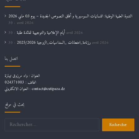
الندوة العلمية الوطنية: اللسانيات السوسيرية و أفاق النصوص الجديدة – يوم 03 ماي 2026
30 avril 2026
أيام الإعلامية والتوجيهية لفائدة طلبة
30 avril 2026
رزنامة_امتحانات _السداسيات_الزوجية 2025/2026
30 avril 2026
اتصل بنا
العنوان : واد مرزوق تيبازة
الهاتف : 024371003
العنوان الالكتروني : contact@cutipaza.dz
بحث في موقع