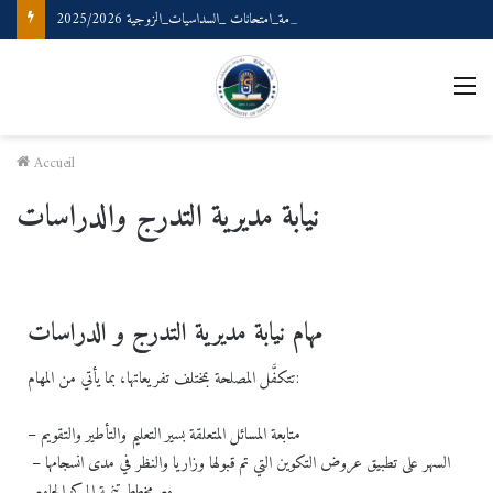
رزنامة_امتحانات _السداسيات_الزوجية 2025/2026
Accueil
نيابة مديرية التدرج والدراسات
مهام نيابة مديرية التدرج و الدراسات
تتكفَّل المصلحة بمختلف تفريعاتها، بما يأتي من المهام:
– متابعة المسائل المتعلقة بسير التعليم والتأطير والتقويم
– السهر على تطبيق عروض التكوين التي تم قبولها وزاريا والنظر في مدى انسجامها
مع مخطط تنمية المركز الجامعي