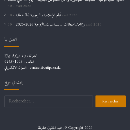
الندوة العلمية الوطنية: اللسانيات السوسيرية و أفاق النصوص الجديدة – يوم 03 ماي 2026
30 avril 2026
أيام الإعلامية والتوجيهية لفائدة طلبة
30 avril 2026
رزنامة_امتحانات _السداسيات_الزوجية 2025/2026
30 avril 2026
اتصل بنا
العنوان : واد مرزوق تيبازة
الهاتف : 024371003
العنوان الالكتروني : contact@cutipaza.dz
بحث في موقع
Rechercher :
جميع الحقوق محفوظة ,© Copyright 2026