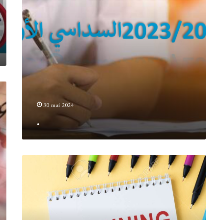
30 mai 2024
.
جداول
توقيت
للسداسي
الثاني