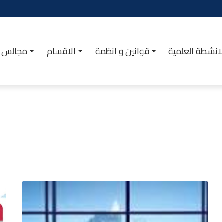
انشطة العلمية
قوانين و انظمة
الاقسام
مجالس ا
إعلان
عن
ترشح
لمجلس