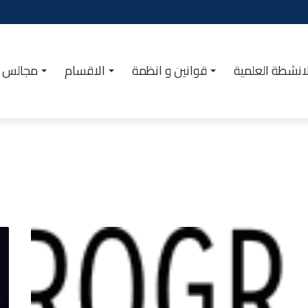
انشطة العلمية
قوانين و انظمة
الاقسام
مجالس ا
الأرضية
الرقمية
PROGRES
المتعلقة
بإدراج
النقاط