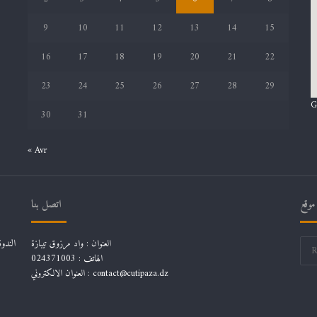
9
10
11
12
13
14
15
16
17
18
19
20
21
22
23
24
25
26
27
28
29
G
30
31
« Avr
موقع
اتصل بنا
العنوان : واد مرزوق تيبازة
الهاتف : 024371003
العنوان الالكتروني : contact@cutipaza.dz