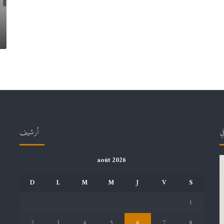
في
أرشيف
août 2026
D
L
M
M
J
V
S
1
2
3
4
5
6
7
8