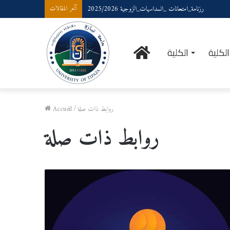
رزنامة_امتحانات _السداسيات_الزوجية 2025/2026
آخر المقالات
الرئيسية
لكلية
الكلية
روابط ذات صلة
/
Accueil
روابط ذات صلة
حـــــــاضنة
الأعمـــــال