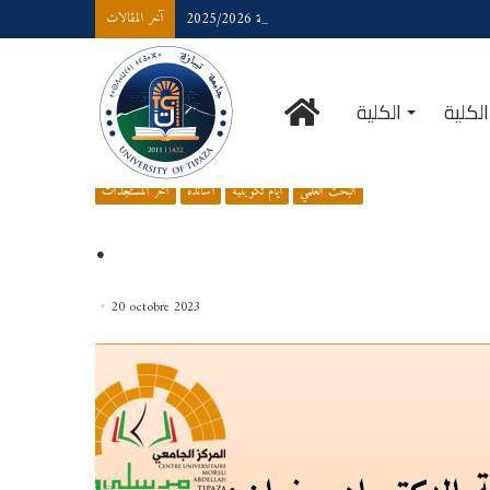
رزنامة_امتحانات _السداسيات_الزوجية 2025/2026
آخر المقالات
لكلية
الكلية
.
/
آخر المستجدات
/
Accueil
البحث العلمي
أيام تكوينية
أساتذة
آخر المستجدات
.
20 octobre 2023