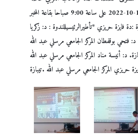
المظاهر -الاستراتيجيات – التحديات – الأفاق يوم11-10-2022 على ساعة 9:00 صباحا بقاعة المخبر
 :دة فايزة حريزي *تأطيرالرئيسيللندوة : د: زكريا
 د: فتحي بوقفطان المركز الجامعي مرسلي عبد الله
ازة. د: أنيسة مناد المركز الجامعي مرسلي عبد الله