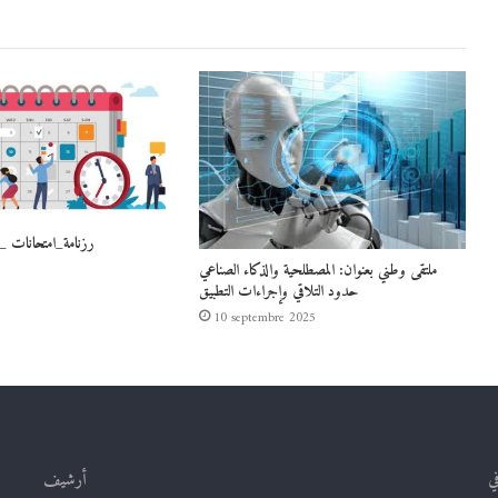
رزنامة_امتحانات _
ملتقى وطني بعنوان: المصطلحية والذكاء الصناعي
حدود التلاقي وإجراءات التطبيق
10 septembre 2025
في
أرشيف