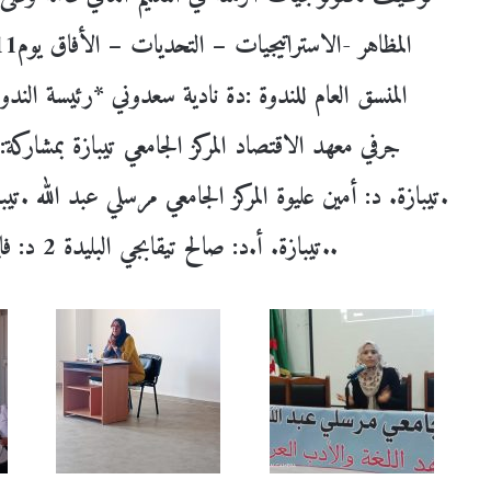
المنسق العام للندوة :دة نادية سعدوني *رئيسة الندوة
جرفي معهد الاقتصاد المركز الجامعي تيبازة بمشاركة:
.تيبازة. د: أمين عليوة المركز الجامعي مرسلي عبد الله .تيب
.تيبازة. أ.د: صالح تيقابجي البليدة 2 د: فايزة حريزي المركز الجامعي مرسلي عبد الله .تيبازة.