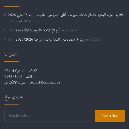
الندوة العلمية الوطنية: اللسانيات السوسيرية و أفاق النصوص الجديدة – يوم 03 ماي 2026
30 avril 2026
أيام الإعلامية والتوجيهية لفائدة طلبة
30 avril 2026
رزنامة_امتحانات _السداسيات_الزوجية 2025/2026
30 avril 2026
اتصل بنا
العنوان : واد مرزوق تيبازة
الهاتف : 024371003
العنوان الالكتروني : contact@cutipaza.dz
بحث في موقع