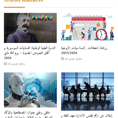
Articles similaires
رزنامة_امتحانات _السداسيات_الزوجية
الندوة العلمية الوطنية: اللسانيات السوسيرية و
2025/2026
أفاق النصوص الجديدة – يوم 03 ماي
2026
30 avril 2026
30 avril 2026
ملتقى وطني بعنوان: المصطلحية والذكاء
إعلان عن ترشح لمجلس الادارة معهد اللغة و
الصناعي حدود التلاقي وإجراءات التطبيق