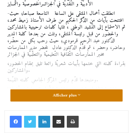
الأدبيّة و النّقديّة في الجزائــرالخصوصيّة والتّمــايز
-انطلقت أعمال الملتقى على الساعة التاسعة صباحا؛ حيث
افتتحت بآيات من الذّكر الحكيم من طرف الأستاذ زميط محمد،
ثم الاستماع إلى النّشيد الوطني ، تلتها كلمات ترحيبية بالمشاركين
والحضور من قبل رئيسة الملتقى، وتلت من بعدها كلمة المدير
الدّكتور عبد الرحيم قرمودي؛ حيث رحب بكل من حضّر،
وحاضر، وحضر ، ثم قدّم الدكتور عادل لخضر مدير الممارسات
مخبر الممارسات الثّقافية التّعليميّة والتعلّميّة في الجزائر
بقراءة كلمته التي ختمها بأبيات شعريّة رائعة تليق بمقام الحضور،
والمشاركين.
ومنبعدها قدّم رئيس المركز الجامعي كلمته القيّمة.
بعد الجلسة الافتتاحية استهلت الجلسة الأولى التي نسقت أشغالها
Afficher plus
الأستاذة الدكتور ة جميــلة مصطفــى الزقــاي؛ حيث عرّفت
الحضور بضيف الشّرف الدكتور، والروائي، والشاعر اسماعيل
يبرير، الذي قام بتقديم أعمالهالأدبية من خلا مداخلته الموسومة
بـــ: من متــــــــــــانة التلقـــــــــــي إلى هشــــــــــاشة الكتـــــــــــابة
قراءة في مشروع ذاتي إسماعيل يبرير يقرأ أدب إسماعيل يبرير
أما المداخلة الثانية فقدمها الأستاذ الدكتور عموري السّعيد قام