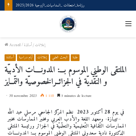
رزنامة_امتحانات _السداسيات_الزوجية 2025/2026
إعلانات
/
أساتذة
/
Accueil
طلبة
البحث العلمي
إعلانات
أيام دراسية
أساتذة
الملتقى الوطني الموسوم بـــ: المدونــــات الأدبيّة
و النّقديّة في الجزائــرالخصوصيّة والتّمــايز
30 novembre 2023
1 110
5 minutes de lecture
في يوم 28 أكتوبر 2023 نظم المركز الجامعي مرسلي عبد الله
–تيبازة- ومعهد اللغة والأدب العربي ومخبر الممارسات مخبر
الممارسات الثّقافية التّعليميّة والتعلّميّة في الجزائر
ورئيسة الملتقى
الدكتورة نادية سعدوني الملتقى الوطني الموسوم بـــ: المدونــــات