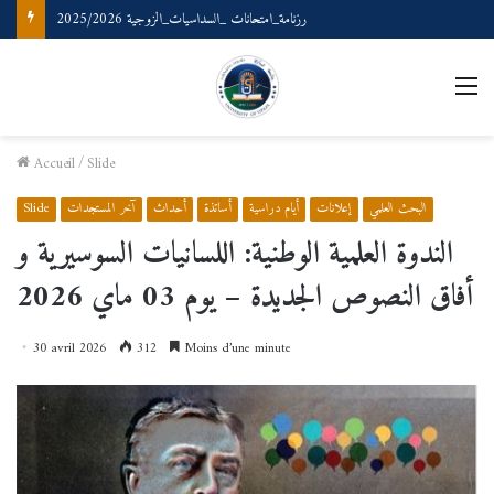
ملتقى وطني بعنوان: المصطلحية والذكاء الصناعي حدود التلاقي وإجراءات التطبيق
M
Accueil
/
Slide
البحث العلمي
إعلانات
أيام دراسية
أساتذة
أحداث
آخر المستجدات
Slide
الندوة العلمية الوطنية: اللسانيات السوسيرية و
أفاق النصوص الجديدة – يوم 03 ماي 2026
30 avril 2026
312
Moins d’une minute