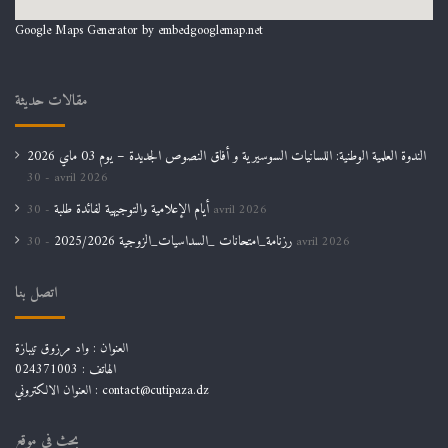
Google Maps Generator by
embedgooglemap.net
مقالات حديثة
الندوة العلمية الوطنية: اللسانيات السوسيرية و أفاق النصوص الجديدة – يوم 03 ماي 2026
30 avril 2026
أيام الإعلامية والتوجيهية لفائدة طلبة
30 avril 2026
رزنامة_امتحانات _السداسيات_الزوجية 2025/2026
30 avril 2026
اتصل بنا
العنوان : واد مرزوق تيبازة
الهاتف : 024371003
العنوان الالكتروني : contact@cutipaza.dz
بحث في موقع