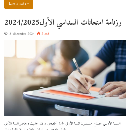
Lire la suite »
رزنامة امتحانات السداسي الأول2024/2025
18 décembre 2024
2 558
الســنة الأولــى جـــذع مشــتــرك السنة الأولى ماستر تخصص « نقد حديث ومعاصر السنة الأولى
ماستر تخصص « لسانيات عامة » السنة الثانية ماستر…