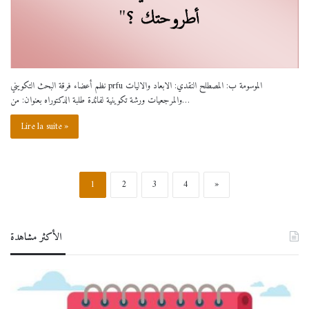
نظم أعضاء فرقة البحث التكويني prfu الموسومة ب: المصطلح النقدي: الابعاد والاليات
والمرجعيات ورشة تكوينية لفائدة طلبة الدكتوراه بعنوان: من…
Lire la suite »
1
2
3
4
»
الأكثر مشاهدة