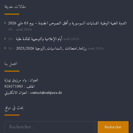
مقالات حديثة
الندوة العلمية الوطنية: اللسانيات السوسيرية و أفاق النصوص الجديدة – يوم 03 ماي 2026
30 avril 2026
أيام الإعلامية والتوجيهية لفائدة طلبة
30 avril 2026
رزنامة_امتحانات _السداسيات_الزوجية 2025/2026
30 avril 2026
اتصل بنا
العنوان : واد مرزوق تيبازة
الهاتف : 024371003
العنوان الالكتروني : contact@cutipaza.dz
بحث في موقع
Rechercher :