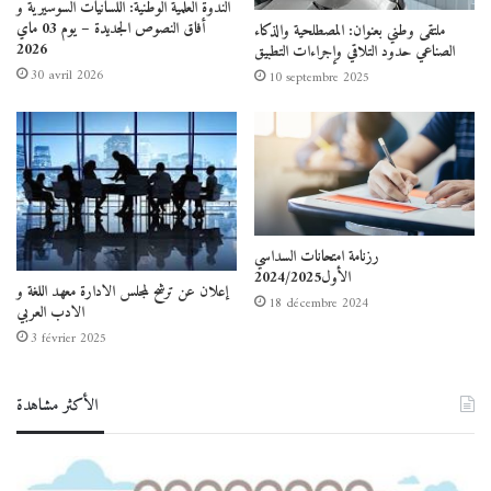
الندوة العلمية الوطنية: اللسانيات السوسيرية و
أفاق النصوص الجديدة – يوم 03 ماي
ملتقى وطني بعنوان: المصطلحية والذكاء
2026
الصناعي حدود التلاقي وإجراءات التطبيق
30 avril 2026
10 septembre 2025
رزنامة امتحانات السداسي
الأول2024/2025
إعلان عن ترشح لمجلس الادارة معهد اللغة و
18 décembre 2024
الادب العربي
3 février 2025
الأكثر مشاهدة