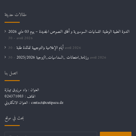
مقالات حديثة
الندوة العلمية الوطنية: اللسانيات السوسيرية و أفاق النصوص الجديدة – يوم 03 ماي 2026
30 avril 2026
أيام الإعلامية والتوجيهية لفائدة طلبة
30 avril 2026
رزنامة_امتحانات _السداسيات_الزوجية 2025/2026
30 avril 2026
اتصل بنا
العنوان : واد مرزوق تيبازة
الهاتف : 024371003
العنوان الالكتروني : contact@cutipaza.dz
بحث في موقع