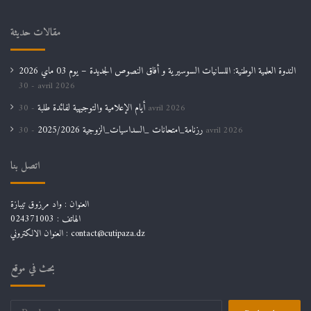
مقالات حديثة
الندوة العلمية الوطنية: اللسانيات السوسيرية و أفاق النصوص الجديدة – يوم 03 ماي 2026
30 avril 2026
أيام الإعلامية والتوجيهية لفائدة طلبة
30 avril 2026
رزنامة_امتحانات _السداسيات_الزوجية 2025/2026
30 avril 2026
اتصل بنا
العنوان : واد مرزوق تيبازة
الهاتف : 024371003
العنوان الالكتروني : contact@cutipaza.dz
بحث في موقع