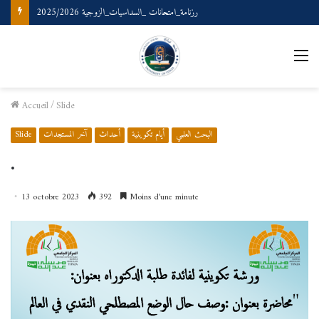
رزنامة_امتحانات _السداسيات_الزوجية 2025/2026
Accueil
/
Slide
البحث العلمي
أيام تكوينية
أحداث
آخر المستجدات
Slide
.
13 octobre 2023
392
Moins d’une minute