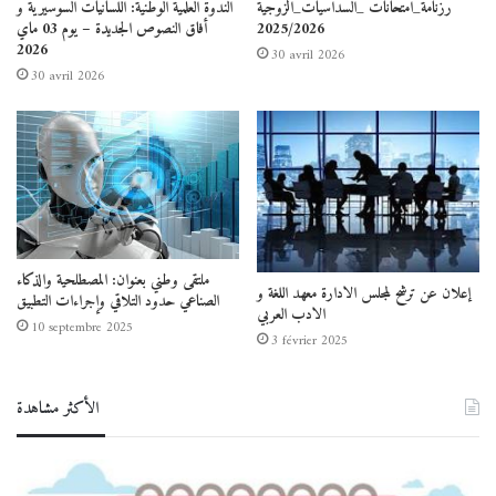
رزنامة_امتحانات _السداسيات_الزوجية
الندوة العلمية الوطنية: اللسانيات السوسيرية و
المفهومية (Onomasiologique)؛ كما فتح باب
2025/2026
أفاق النصوص الجديدة – يوم 03 ماي
2026
30 avril 2026
النقاش على مصراعيه، وخلصت الورشة إلى جملة مِن
30 avril 2026
نتائج عملية.
ملتقى وطني بعنوان: المصطلحية والذكاء
إعلان عن ترشح لمجلس الادارة معهد اللغة و
الصناعي حدود التلاقي وإجراءات التطبيق
الادب العربي
10 septembre 2025
3 février 2025
الأكثر مشاهدة