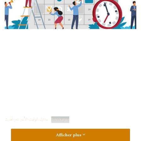
Télécharger
جداول-التوقيت-الأخير-اخر-تحديث
Afficher plus