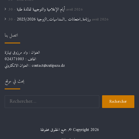
أيام الإعلامية والتوجيهية لفائدة طلبة
30 avril 2026
رزنامة_امتحانات _السداسيات_الزوجية 2025/2026
30 avril 2026
اتصل بنا
العنوان : واد مرزوق تيبازة
الهاتف : 024371003
العنوان الالكتروني : contact@cutipaza.dz
بحث في موقع
Rechercher :
جميع الحقوق محفوظة ,© Copyright 2026