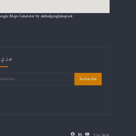
oogle Maps Generator by
embedgooglemap.net
بحث في 
Rechercher :
Facebook
Linkedin
YouTube
جامعة تيبازة