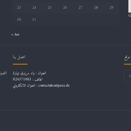
23
24
25
26
27
28
29
G
30
31
« Avr
موقع
اتصل بنا
العنوان : واد مرزوق تيبازة
الهاتف : 024371003
العنوان الالكتروني : contact@cutipaza.dz