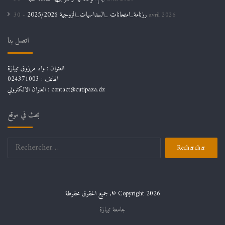
رزنامة_امتحانات _السداسيات_الزوجية 2025/2026
30 avril 2026
اتصل بنا
العنوان : واد مرزوق تيبازة
الهاتف : 024371003
العنوان الالكتروني : contact@cutipaza.dz
بحث في موقع
Rechercher :
جميع الحقوق محفوظة ,© Copyright 2026
جامعة تيبازة