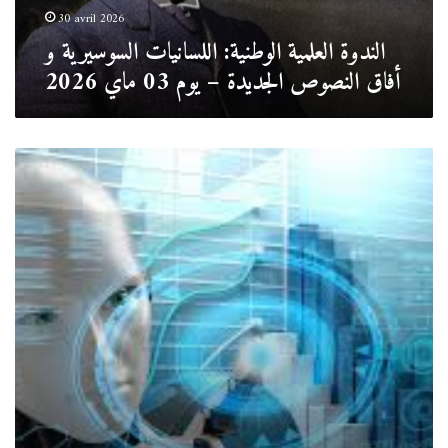
–
30 avril 2026
يوم
الندوة العلمية الوطنية: اللسانيات السوسيرية و
03
أفاق النصوص الجديدة – يوم 03 ماي 2026
ماي
2026
ملتقى
وطني
بعنوان:
المصطلحية
والذكاء
الصناعي
حدود
التلاقي
وإجراءات
التطبيق