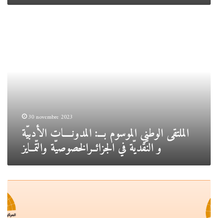
الملتقى
الوطني
الموسوم
بـــ:
المدونــــات
الأدبيّة
و
النّقديّة
في
الجزائــرالخصوصيّة
30 novembre 2023
والتّمــايز
الملتقى الوطني الموسوم بـــ: المدونــــات الأدبيّة
و النّقديّة في الجزائــرالخصوصيّة والتّمــايز
.