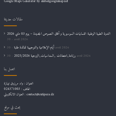
Google Maps Generator by
embedgooglemap.net
مقالات حديثة
الندوة العلمية الوطنية: اللسانيات السوسيرية و أفاق النصوص الجديدة – يوم 03 ماي 2026
30 avril 2026
أيام الإعلامية والتوجيهية لفائدة طلبة
30 avril 2026
رزنامة_امتحانات _السداسيات_الزوجية 2025/2026
30 avril 2026
اتصل بنا
العنوان : واد مرزوق تيبازة
الهاتف : 024371003
العنوان الالكتروني : contact@cutipaza.dz
بحث في موقع