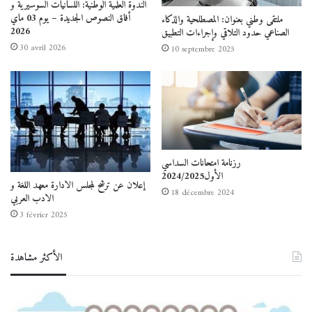
الندوة العلمية الوطنية: اللسانيات السوسيرية و
أفاق النصوص الجديدة – يوم 03 ماي
ملتقى وطني بعنوان: المصطلحية والذكاء
2026
الصناعي حدود التلاقي وإجراءات التطبيق
30 avril 2026
10 septembre 2025
رزنامة امتحانات السداسي
الأول2024/2025
إعلان عن ترشح لمجلس الادارة معهد اللغة و
18 décembre 2024
الادب العربي
3 février 2025
الأكثر مشاهدة