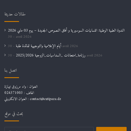
مقالات حديثة
الندوة العلمية الوطنية: اللسانيات السوسيرية و أفاق النصوص الجديدة – يوم 03 ماي 2026
30 avril 2026
أيام الإعلامية والتوجيهية لفائدة طلبة
30 avril 2026
رزنامة_امتحانات _السداسيات_الزوجية 2025/2026
30 avril 2026
اتصل بنا
العنوان : واد مرزوق تيبازة
الهاتف : 024371003
العنوان الالكتروني : contact@cutipaza.dz
بحث في موقع