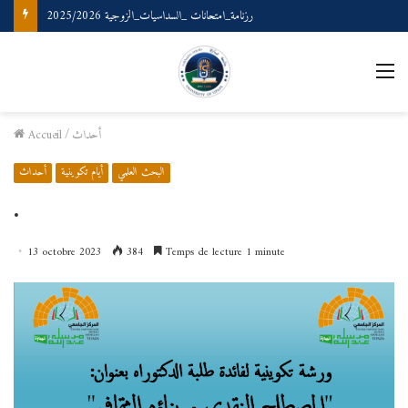
رزنامة_امتحانات _السداسيات_الزوجية 2025/2026
أحداث
/
Accueil
البحث العلمي
أيام تكوينية
أحداث
.
13 octobre 2023
384
Temps de lecture 1 minute