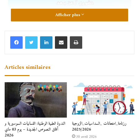
Afficher plus
Articles similaires
صور من الملتقى الوطني حول دور القرأن
الكريم في التحصيل والتفوق بالمدرسة الجزائرية
رزنامة_امتحانات _السداسيات_الزوجية
الندوة العلمية الوطنية: اللسانيات السوسيرية و
2025/2026
أفاق النصوص الجديدة – يوم 03 ماي
2026
30 avril 2026