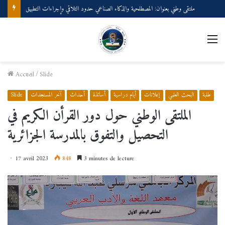
ملتقى وطني بعنوان: المصطلحية والذكاء الصناعي حدود التلاقي وإجراءات التطبيق
Accueil
/
Slide
طلبة
البحث العلمي
إعلانات
أيام دراسية
أساتذة
أحداث
آخر المستجدات
Slide
الملتقى الوطني حول دور القرأن الكريم في
التحصيل والتفوق بالمدرسة الجزائرية
17 avril 2023
848
3 minutes de lecture