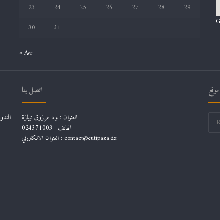
23
24
25
26
27
28
29
G
30
31
« Avr
موقع
اتصل بنا
العنوان : واد مرزوق تيبازة
الهاتف : 024371003
العنوان الالكتروني : contact@cutipaza.dz