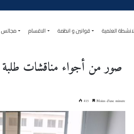
انشطة العلمية
قوانين و انظمة
الاقسام
مجالس ا
صور من أجواء مناقشات طلبة الما
415
Moins d’une minute