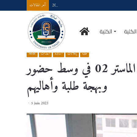
رزنامة_امتحانات _السداسيات_الزوجية 2025/2026
آخر المقالات
لكلية
الكلية
ستر 02 في وسط حضور وبهجة طلبة وأهاليهم
/
Slide
/
Accueil
طلبة
إعلانات
أساتذة
أحداث
Slide
صور من أجواء مناقشات طلبة الماستر 02 في وسط حضور
وبهجة طلبة وأهاليهم
5 juin 2023