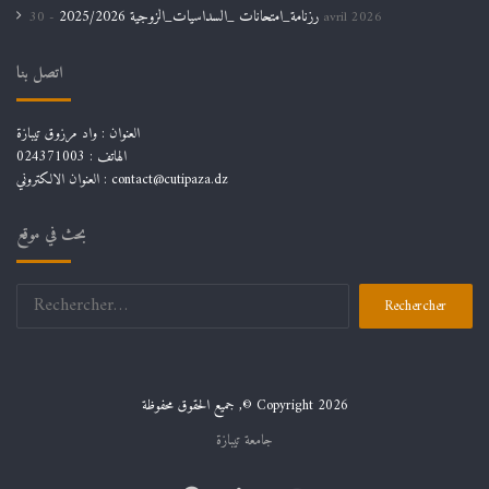
رزنامة_امتحانات _السداسيات_الزوجية 2025/2026
30 avril 2026
اتصل بنا
العنوان : واد مرزوق تيبازة
الهاتف : 024371003
العنوان الالكتروني : contact@cutipaza.dz
بحث في موقع
جميع الحقوق محفوظة ,© Copyright 2026
جامعة تيبازة