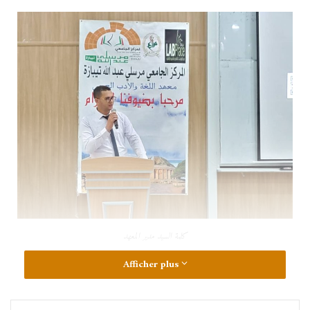
كلمة السيد مدير المعهد
Afficher plus
صور من #الملتقى_الوطني_حول_خطاب التاريخ و الذاكرة في النتاج
الادبي الجزائري المعاصر بمعهد اللغة و الادب العربي بالمركز الجامعي