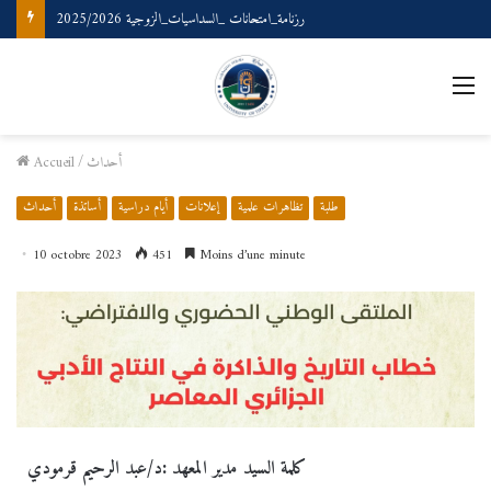
رزنامة_امتحانات _السداسيات_الزوجية 2025/2026
أحداث
/
Accueil
طلبة
تظاهرات علمية
إعلانات
أيام دراسية
أساتذة
أحداث
10 octobre 2023
451
Moins d’une minute
كلمة السيد مدير المعهد :د/عبد الرحيم قرمودي