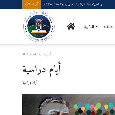
رزنامة_امتحانات _السداسيات_الزوجية 2025/2026
آخر المقالات
الرئيسية
لكلية
الكلية
أيام دراسية
/
Accueil
أيام دراسية
أيام دراسية
الندوة
العلمية
الوطنية:
اللسانيات