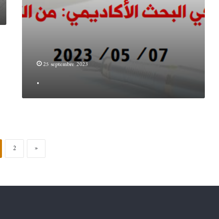
25 septembre 2023
.
2
»