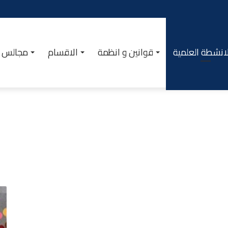
انشطة العلمية
قوانين و انظمة
الاقسام
مجالس ا
الندوة
الدكتورالية
الوطنية
احتفاء