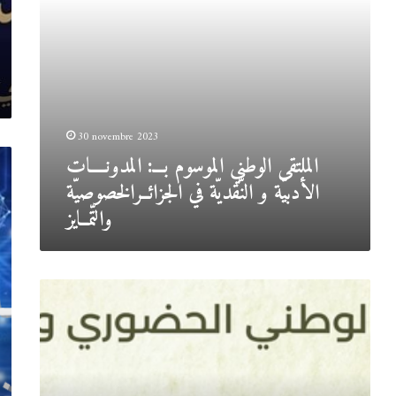
في
الجزائــرالخصوصيّة
والتّمــايز
30 novembre 2023
الملتقى الوطني الموسوم بـــ: المدونــــات
الأدبيّة و النّقديّة في الجزائــرالخصوصيّة
والتّمــايز