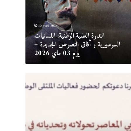
السوسيرية
و
أفاق
النصوص
30 avril 2026
الجديدة
الندوة العلمية الوطنية: اللسانيات
–
يوم
السوسيرية و أفاق النصوص الجديدة –
03
يوم 03 ماي 2026
ماي
2026
.