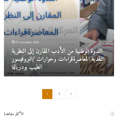
المعاصرةقراءات
وحوارات
/
البروفيسور
الطيب
بودربالة
29 novembre 2022
الندوة الوطنية من الأدب المقارن إلى النظرية
النقدية المعاصرةقراءات وحوارات /البروفيسور
الطيب بودربالة
1
2
»
الأكثر مشاهدة