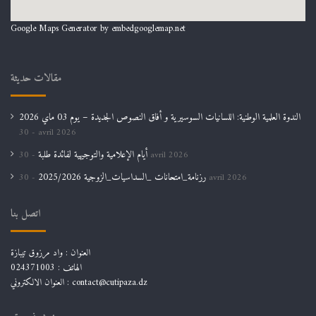
Google Maps Generator by
embedgooglemap.net
مقالات حديثة
الندوة العلمية الوطنية: اللسانيات السوسيرية و أفاق النصوص الجديدة – يوم 03 ماي 2026
30 avril 2026
أيام الإعلامية والتوجيهية لفائدة طلبة
30 avril 2026
رزنامة_امتحانات _السداسيات_الزوجية 2025/2026
30 avril 2026
اتصل بنا
العنوان : واد مرزوق تيبازة
الهاتف : 024371003
العنوان الالكتروني : contact@cutipaza.dz