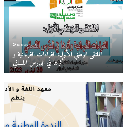
الأول:
القراءات
القرءانية
و
أثرها
في
الدرس
اللساني
16 février 2023
الملتقى الوطني الأول: القراءات القرءانية و
أثرها في الدرس اللساني
الندوة
الوطنية
من
الأدب
المقارن
إلى
النظرية
النقدية