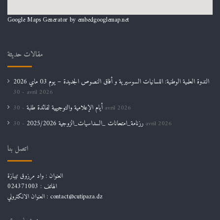
Google Maps Generator by
embedgooglemap.net
مقالات حديثة
الندوة العلمية الوطنية: اللسانيات السوسيرية و أفاق النصوص الجديدة – يوم 03 ماي 2026
30 avril 2026
أيام الإعلامية والتوجيهية لفائدة طلبة
30 avril 2026
رزنامة_امتحانات _السداسيات_الزوجية 2025/2026
30 avril 2026
اتصل بنا
العنوان : واد مرزوق تيبازة
الهاتف : 024371003
العنوان الالكتروني : contact@cutipaza.dz