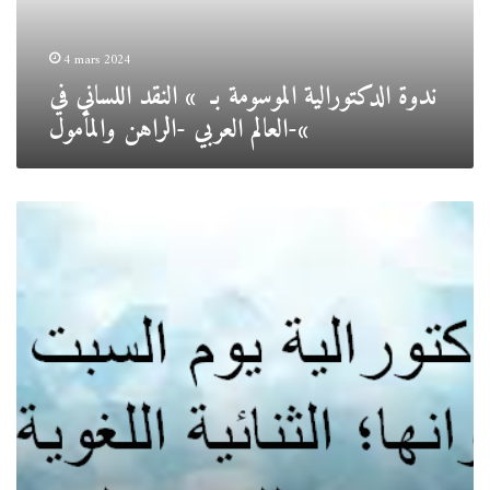
في
العالم
العربي
4 mars 2024
-الراهن
ندوة الدكتورالية الموسومة بـ » النقد اللساني في
والمأمول-«
العالم العربي -الراهن والمأمول-«
.