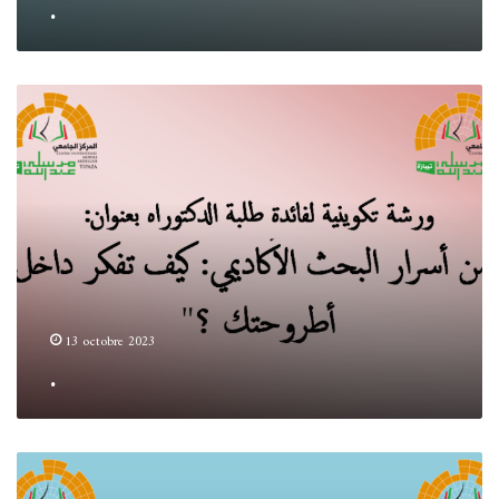
.
.
13 octobre 2023
.
.